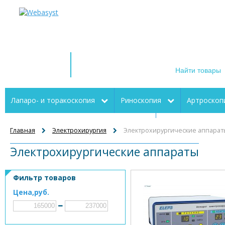
+1 (212) 555
телефон для с
Магазин
эндоскопического
оборудования
Лапаро- и торакоскопия
Риноскопия
Артроскоп
Цистоскопия и трансуретральная
Электрохирургия
резектоскопия
Главная
Электрохирургия
Электрохирургические аппарат
Электрохирургические аппараты
Флебэктомия (СДПВ)
Готовые комплекты
Лазерная
Ларингоскопия
Видеоэндоскопические системы
Мой
Фильтр товаров
Цена,руб.