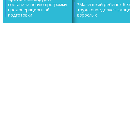
составили новую программу
?Маленький ребенок бе
предоперационной
труда определяет эмоц
подготовки
взрослых