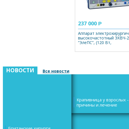
237 000
Р
Аппарат электрохирургич
высокочастотный ЭХВЧ-2
“ЭлеПС”, (120 Вт,
радиоволновой)
НОВОСТИ
Все новости
Крапивница у взрослых -
причины и лечение
Британские хирурги