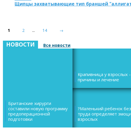
Щипцы захватывающие тип браншей "аллигато
1
2
...
14
→
НОВОСТИ
Все новости
Крапивница у взрослых -
причины и лечение
Британские хирурги
составили новую программу
?Маленький ребенок бе
предоперационной
труда определяет эмоц
подготовки
взрослых