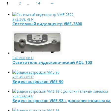
1
2
...
14
→
972 368,78
Р
Системный видеоцентр VME-2800
840 608,06
Р
Осветитель эндоскопический AQL-100
766 492,65
Р
Видеогастроскоп VME-90
759 524,54
Р
Видеогастроскоп VME-98 c дополнительным к