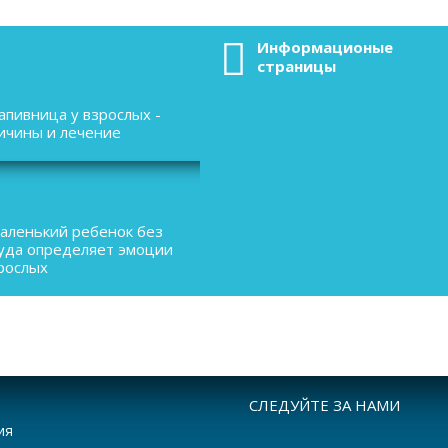
Информационые
страницы
апивница у взрослых -
ичины и лечение
аленький ребенок без
уда определяет эмоции
рослых
СЛЕДУЙТЕ ЗА НАМИ
ия