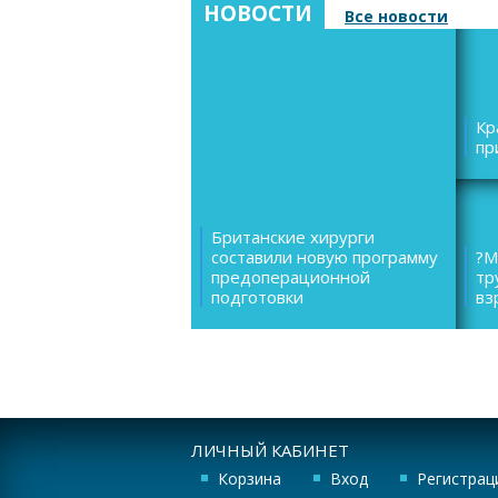
НОВОСТИ
Все новости
Кр
пр
Британские хирурги
составили новую программу
?М
предоперационной
тр
подготовки
вз
ЛИЧНЫЙ КАБИНЕТ
Корзина
Вход
Регистрац