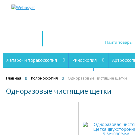
+1 (212) 555
телефон для с
Магазин
эндоскопического
оборудования
Лапаро- и торакоскопия
Риноскопия
Артроскоп
Цистоскопия и трансуретральная
Электрохирургия
резектоскопия
Главная
Колоноскопия
Одноразовые чистящие щетки
Одноразовые чистящие щетки
Флебэктомия (СДПВ)
Готовые комплекты
Лазерная
Ларингоскопия
Видеоэндоскопические системы
Мой