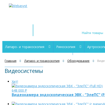
+1 (212) 555
телефон для с
Магазин
эндоскопического
оборудования
Лапаро- и торакоскопия
Риноскопия
Артроскоп
Цистоскопия и трансуретральная
Электрохирургия
резектоскопия
Главная
Лапаро- и торакоскопия
Оборудование
Виде
Видеосистемы
Флебэктомия (СДПВ)
Готовые комплекты
Лазерная
Хит!
Ларингоскопия
Видеоэндоскопические системы
Мой
648 000
Р
Видеокамера эндоскопическая ЭВК - “ЭлеПС” (Fu